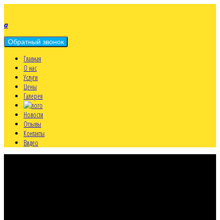
a
Главная
О нас
Услуги
Цены
Галерея
Новости
Отзывы
Контакты
Видео
a
МО, г. Мытищи
Олимпийский пр., д.38Б - центральный офис
a
Работаем круглосуточно