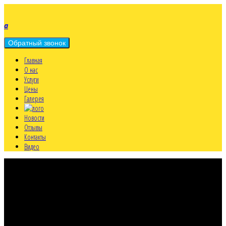
a
Главная
О нас
Услуги
Цены
Галерея
Новости
Отзывы
Контакты
Видео
a
МО, г. Мытищи
Олимпийский пр., д.38Б - центральный офис
a
Работаем круглосуточно