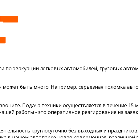
Т
ги по эвакуации легковых автомобилей, грузовых автом
я может быть много. Например, серьезная поломка авт
 звоните. Подача техники осуществляется в течение 15 
ашей работы - это оперативное реагирование на заявк
ятельность круглосуточно без выходных и праздников. 
ика в нашем автопарке новая, современная, различной 