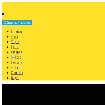
a
Главная
О нас
Услуги
Цены
Галерея
Новости
Отзывы
Контакты
Видео
a
МО, г. Мытищи
Олимпийский пр., д.38Б - центральный офис